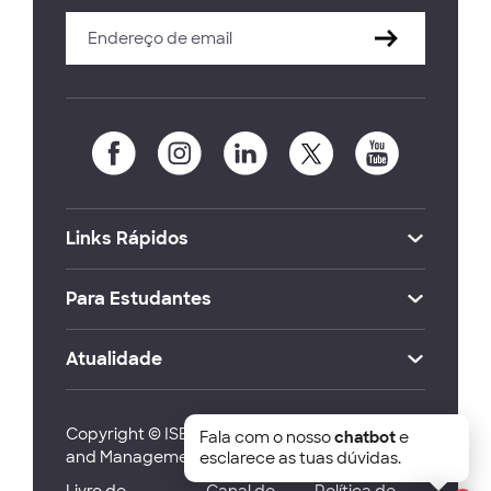
Links Rápidos
Para Estudantes
Atualidade
Copyright © ISEG Lisbon School of Economics
Fala com o nosso
chatbot
e
and Management 2026
esclarece as tuas dúvidas.