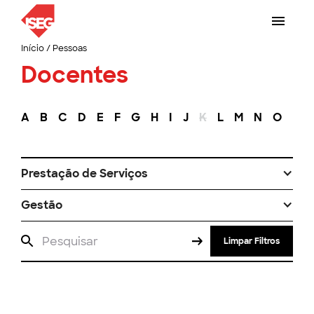
Início
/
Pessoas
Docentes
A
B
C
D
E
F
G
H
I
J
K
L
M
N
O
P
Prestação de Serviços
Gestão
Limpar Filtros