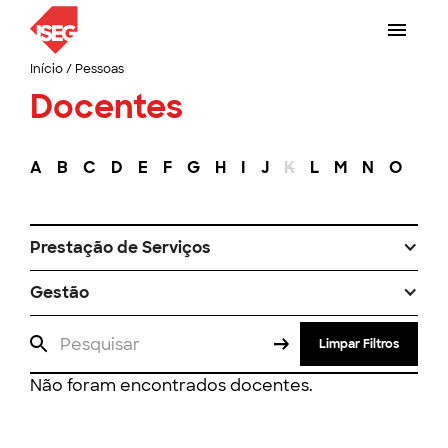
Início
/
Pessoas
Docentes
A
B
C
D
E
F
G
H
I
J
K
L
M
N
O
P
Prestação de Serviços
Gestão
Limpar Filtros
Não foram encontrados docentes.