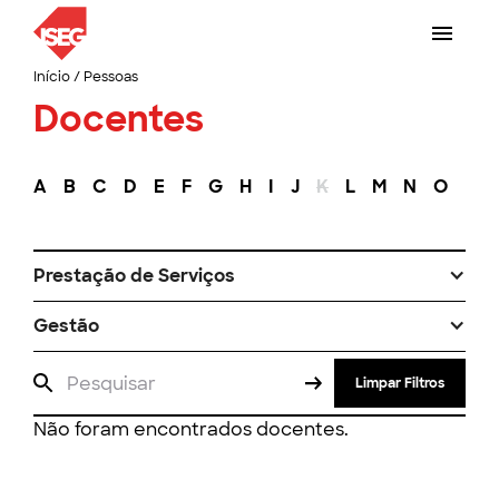
Início
/
Pessoas
Docentes
A
B
C
D
E
F
G
H
I
J
K
L
M
N
O
P
Prestação de Serviços
Gestão
Limpar Filtros
Não foram encontrados docentes.