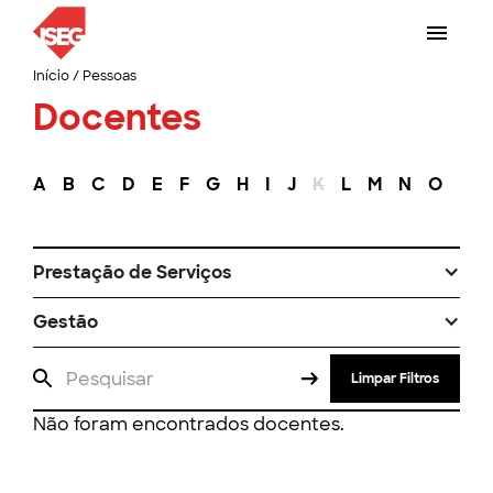
Início
/
Pessoas
Docentes
A
B
C
D
E
F
G
H
I
J
K
L
M
N
O
P
Prestação de Serviços
Gestão
Limpar Filtros
Não foram encontrados docentes.