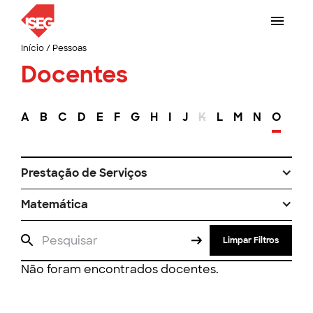
Início
/
Pessoas
Docentes
A
B
C
D
E
F
G
H
I
J
K
L
M
N
O
P
Prestação de Serviços
Matemática
Limpar Filtros
Não foram encontrados docentes.