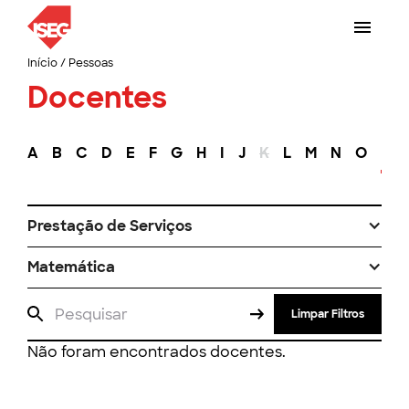
Início
/
Pessoas
Docentes
A
B
C
D
E
F
G
H
I
J
K
L
M
N
O
P
Prestação de Serviços
Matemática
Limpar Filtros
Não foram encontrados docentes.