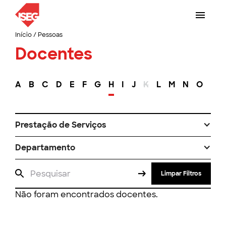
Início
/
Pessoas
Docentes
A
B
C
D
E
F
G
H
I
J
K
L
M
N
O
P
Prestação de Serviços
Departamento
Limpar Filtros
Não foram encontrados docentes.