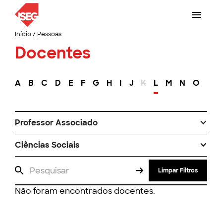
Início
/
Pessoas
Docentes
A
B
C
D
E
F
G
H
I
J
K
L
M
N
O
P
Professor Associado
Ciências Sociais
Limpar Filtros
Não foram encontrados docentes.