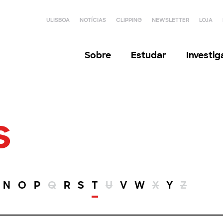
ULISBOA
NOTÍCIAS
CLIPPING
NEWSLETTER
LOJA
Sobre
Estudar
Investi
s
N
O
P
Q
R
S
T
U
V
W
X
Y
Z