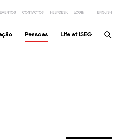
EVENTOS
CONTACTOS
HELPDESK
LOGIN
ENGLISH
gação
Pessoas
Life at ISEG