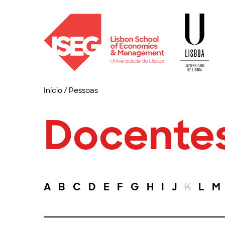
Início
/
Pessoas
Docente
A
B
C
D
E
F
G
H
I
J
K
L
M