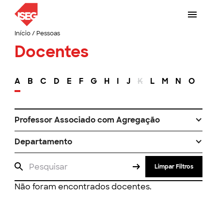
Início
/
Pessoas
Docentes
A
B
C
D
E
F
G
H
I
J
K
L
M
N
O
P
Professor Associado com Agregação
Departamento
Limpar Filtros
Não foram encontrados docentes.