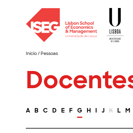
Início
/
Pessoas
Docente
A
B
C
D
E
F
G
H
I
J
K
L
M