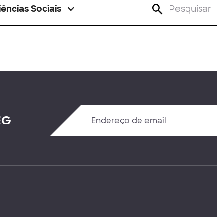
iências Sociais
EG