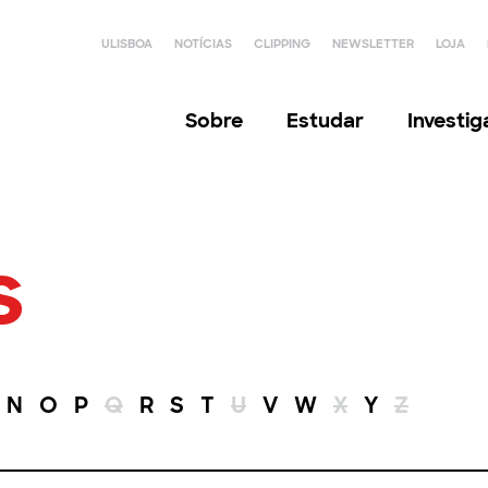
ULISBOA
NOTÍCIAS
CLIPPING
NEWSLETTER
LOJA
Sobre
Estudar
Investi
s
N
O
P
Q
R
S
T
U
V
W
X
Y
Z