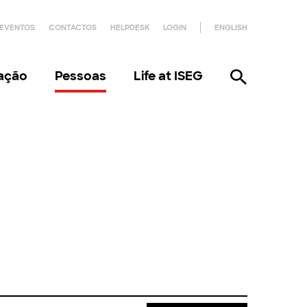
EVENTOS
CONTACTOS
HELPDESK
LOGIN
ENGLISH
gação
Pessoas
Life at ISEG