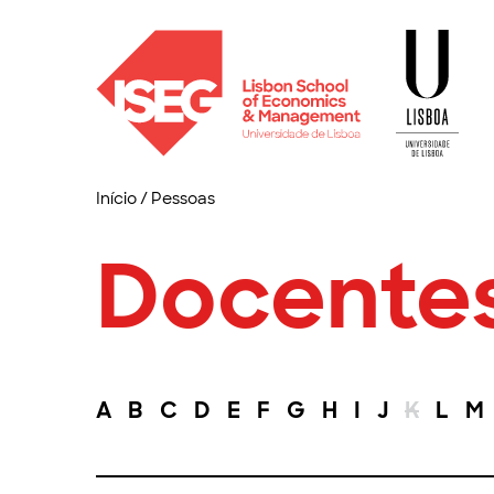
Início
/
Pessoas
Docente
A
B
C
D
E
F
G
H
I
J
K
L
M