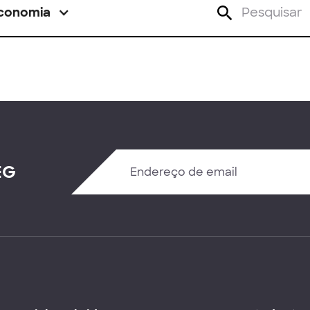
conomia
EG