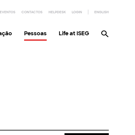
EVENTOS
CONTACTOS
HELPDESK
LOGIN
ENGLISH
gação
Pessoas
Life at ISEG