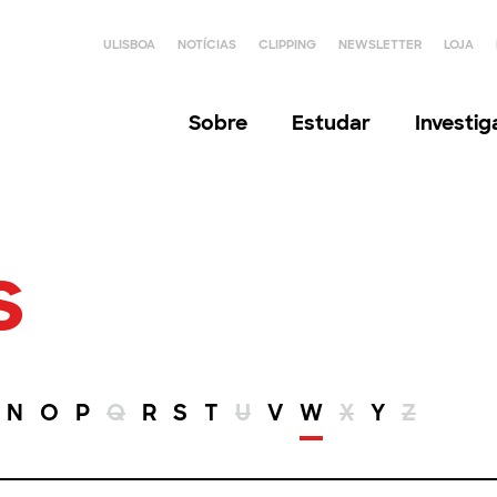
ULISBOA
NOTÍCIAS
CLIPPING
NEWSLETTER
LOJA
Sobre
Estudar
Investi
s
N
O
P
Q
R
S
T
U
V
W
X
Y
Z