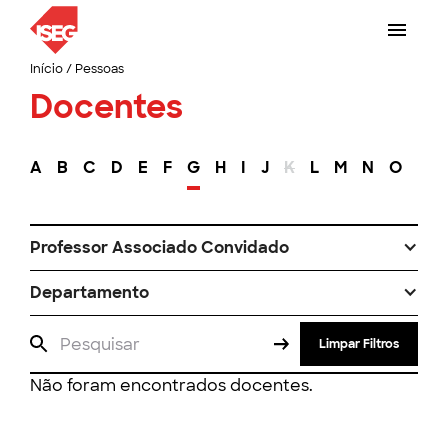
Início
/
Pessoas
Docentes
A
B
C
D
E
F
G
H
I
J
K
L
M
N
O
P
Professor Associado Convidado
Departamento
Limpar Filtros
Não foram encontrados docentes.