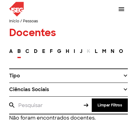
Início
/
Pessoas
Docentes
A
B
C
D
E
F
G
H
I
J
K
L
M
N
O
P
Tipo
Ciências Sociais
Limpar Filtros
Não foram encontrados docentes.