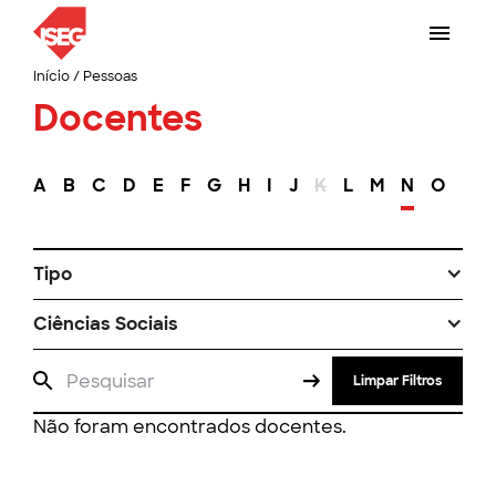
Início
/
Pessoas
Docentes
A
B
C
D
E
F
G
H
I
J
K
L
M
N
O
P
Tipo
Ciências Sociais
Limpar Filtros
Não foram encontrados docentes.