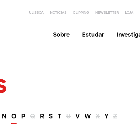
ULISBOA
NOTÍCIAS
CLIPPING
NEWSLETTER
LOJA
Sobre
Estudar
Investi
s
N
O
P
Q
R
S
T
U
V
W
X
Y
Z