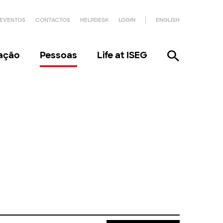
EVENTOS
CONTACTOS
HELPDESK
LOGIN
ENGLISH
gação
Pessoas
Life at ISEG