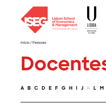
Início
/
Pessoas
Docente
A
B
C
D
E
F
G
H
I
J
K
L
M