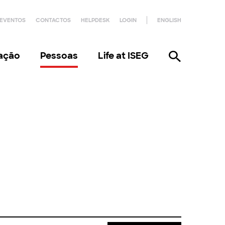
EVENTOS
CONTACTOS
HELPDESK
LOGIN
ENGLISH
gação
Pessoas
Life at ISEG