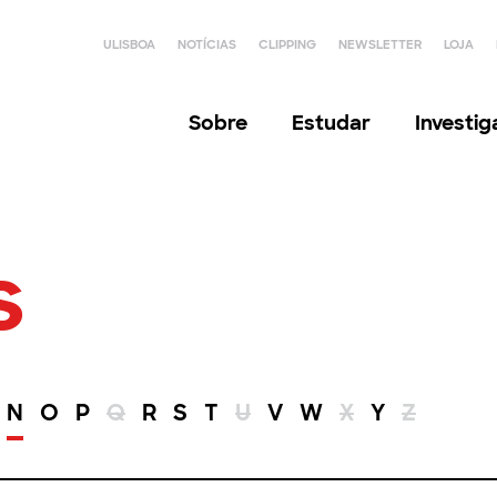
ULISBOA
NOTÍCIAS
CLIPPING
NEWSLETTER
LOJA
Sobre
Estudar
Investi
s
N
O
P
Q
R
S
T
U
V
W
X
Y
Z