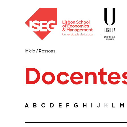
Início
/
Pessoas
Docente
A
B
C
D
E
F
G
H
I
J
K
L
M