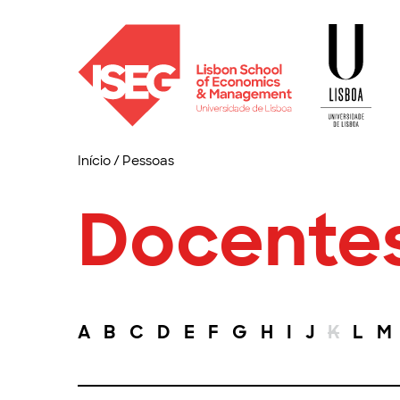
Início
/
Pessoas
Docente
A
B
C
D
E
F
G
H
I
J
K
L
M