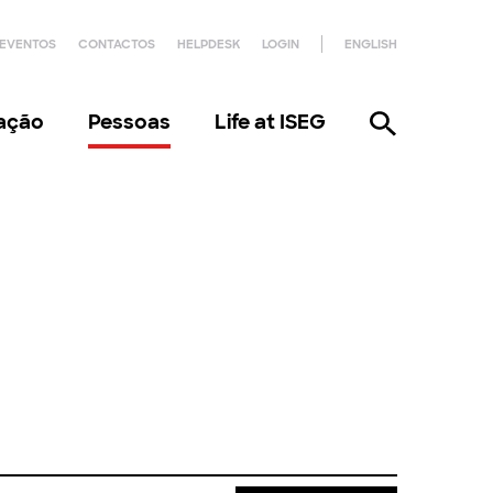
EVENTOS
CONTACTOS
HELPDESK
LOGIN
ENGLISH
gação
Pessoas
Life at ISEG