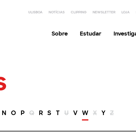
ULISBOA
NOTÍCIAS
CLIPPING
NEWSLETTER
LOJA
Sobre
Estudar
Investi
s
N
O
P
Q
R
S
T
U
V
W
X
Y
Z