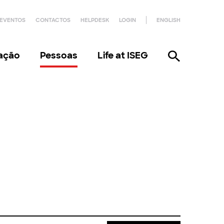
EVENTOS
CONTACTOS
HELPDESK
LOGIN
ENGLISH
gação
Pessoas
Life at ISEG