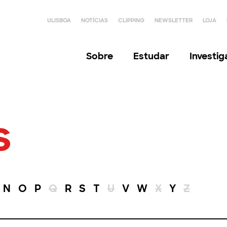
ULISBOA
NOTÍCIAS
CLIPPING
NEWSLETTER
LOJA
Sobre
Estudar
Investi
s
N
O
P
Q
R
S
T
U
V
W
X
Y
Z