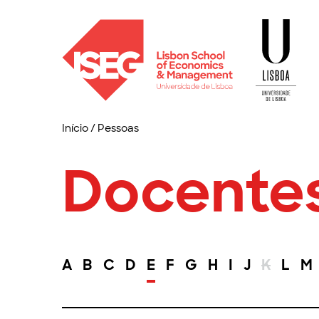
Início
/
Pessoas
Docente
A
B
C
D
E
F
G
H
I
J
K
L
M