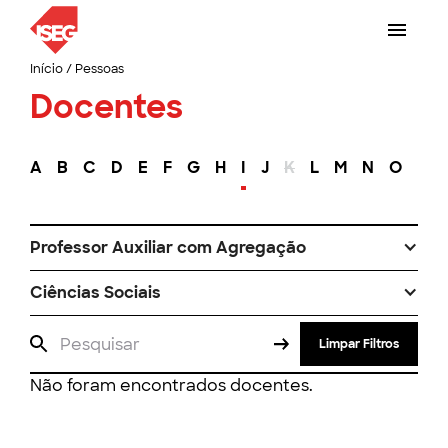
Início
/
Pessoas
Docentes
A
B
C
D
E
F
G
H
I
J
K
L
M
N
O
P
Professor Auxiliar com Agregação
Ciências Sociais
Limpar Filtros
Não foram encontrados docentes.