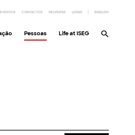
EVENTOS
CONTACTOS
HELPDESK
LOGIN
ENGLISH
gação
Pessoas
Life at ISEG