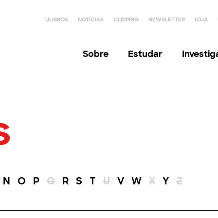
ULISBOA
NOTÍCIAS
CLIPPING
NEWSLETTER
LOJA
Sobre
Estudar
Investi
s
N
O
P
Q
R
S
T
U
V
W
X
Y
Z