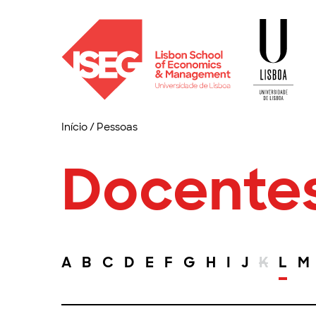
Início
/
Pessoas
Docente
A
B
C
D
E
F
G
H
I
J
K
L
M