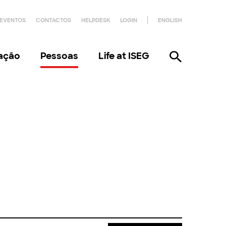
EVENTOS
CONTACTOS
HELPDESK
LOGIN
ENGLISH
gação
Pessoas
Life at ISEG