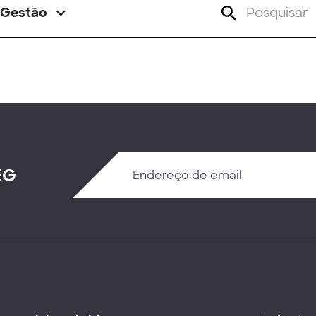
Gestão
EG