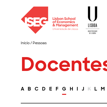
Início
/
Pessoas
Docente
A
B
C
D
E
F
G
H
I
J
K
L
M