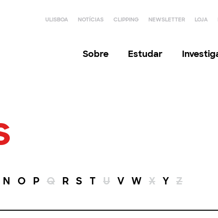
ULISBOA
NOTÍCIAS
CLIPPING
NEWSLETTER
LOJA
Sobre
Estudar
Investi
s
N
O
P
Q
R
S
T
U
V
W
X
Y
Z