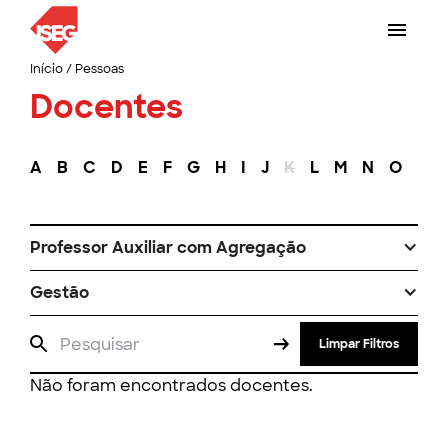
Início
/
Pessoas
Docentes
A
B
C
D
E
F
G
H
I
J
K
L
M
N
O
P
Professor Auxiliar com Agregação
Gestão
Limpar Filtros
Não foram encontrados docentes.