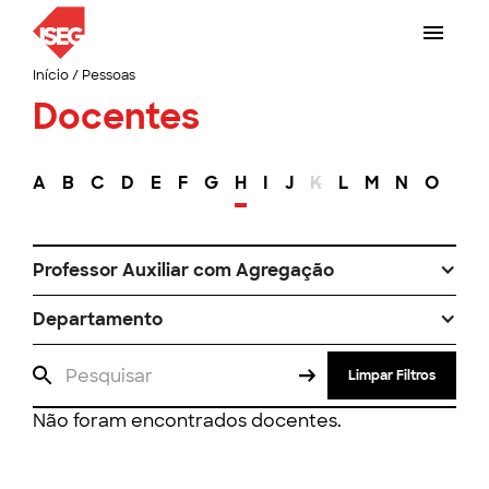
Início
/
Pessoas
Docentes
A
B
C
D
E
F
G
H
I
J
K
L
M
N
O
P
Professor Auxiliar com Agregação
Departamento
Limpar Filtros
Não foram encontrados docentes.