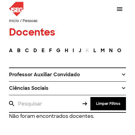
Início
/
Pessoas
Docentes
A
B
C
D
E
F
G
H
I
J
K
L
M
N
O
P
Professor Auxiliar Convidado
Ciências Sociais
Limpar Filtros
Não foram encontrados docentes.