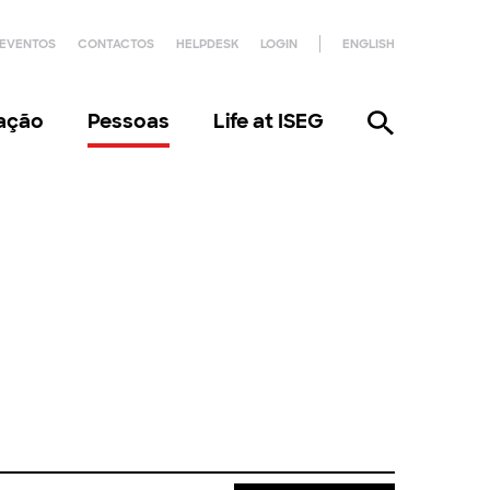
EVENTOS
CONTACTOS
HELPDESK
LOGIN
ENGLISH
gação
Pessoas
Life at ISEG