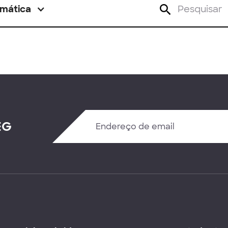
mática
EG