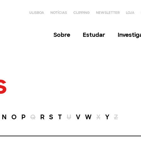
ULISBOA
NOTÍCIAS
CLIPPING
NEWSLETTER
LOJA
Sobre
Estudar
Investi
s
N
O
P
Q
R
S
T
U
V
W
X
Y
Z