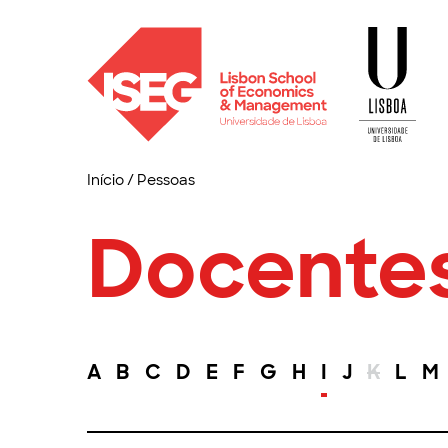
Início
/
Pessoas
Docente
A
B
C
D
E
F
G
H
I
J
K
L
M