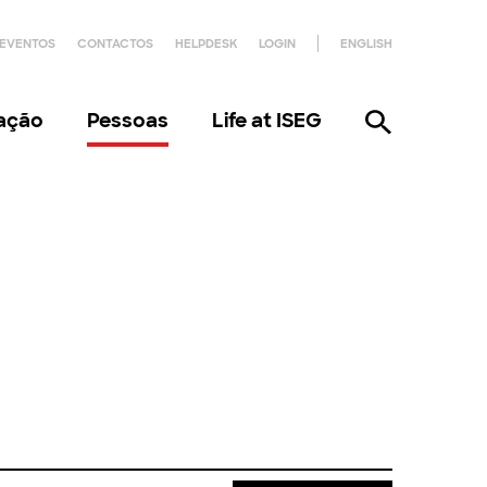
EVENTOS
CONTACTOS
HELPDESK
LOGIN
ENGLISH
gação
Pessoas
Life at ISEG