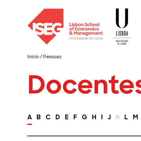
Início
/
Pessoas
Docente
A
B
C
D
E
F
G
H
I
J
K
L
M