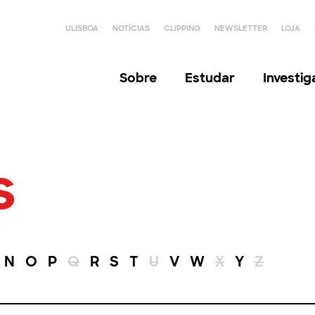
ULISBOA
NOTÍCIAS
CLIPPING
NEWSLETTER
LOJA
Sobre
Estudar
Investi
s
N
O
P
Q
R
S
T
U
V
W
X
Y
Z