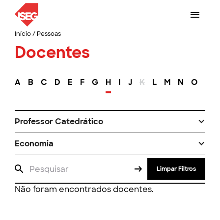
Início
/
Pessoas
Docentes
A
B
C
D
E
F
G
H
I
J
K
L
M
N
O
P
Professor Catedrático
Economia
Limpar Filtros
Não foram encontrados docentes.