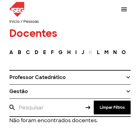
Início
/
Pessoas
Docentes
A
B
C
D
E
F
G
H
I
J
K
L
M
N
O
P
Professor Catedrático
Gestão
Limpar Filtros
Não foram encontrados docentes.