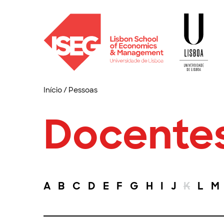
Início
/
Pessoas
Docente
A
B
C
D
E
F
G
H
I
J
K
L
M