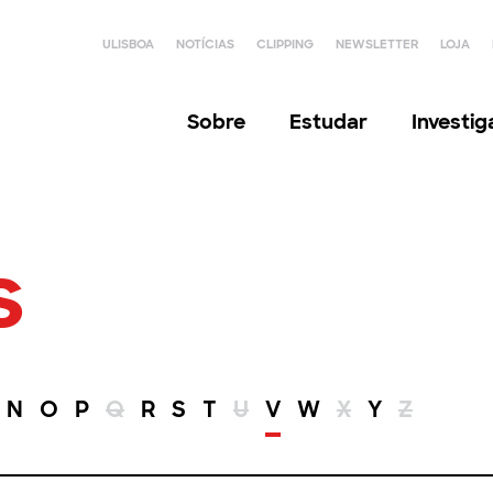
ULISBOA
NOTÍCIAS
CLIPPING
NEWSLETTER
LOJA
Sobre
Estudar
Investi
s
N
O
P
Q
R
S
T
U
V
W
X
Y
Z