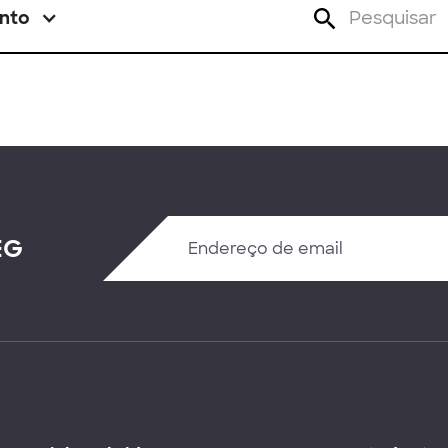
nto
EG