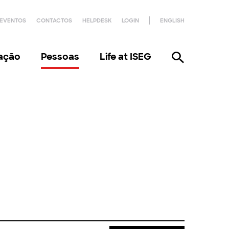
EVENTOS
CONTACTOS
HELPDESK
LOGIN
ENGLISH
gação
Pessoas
Life at ISEG