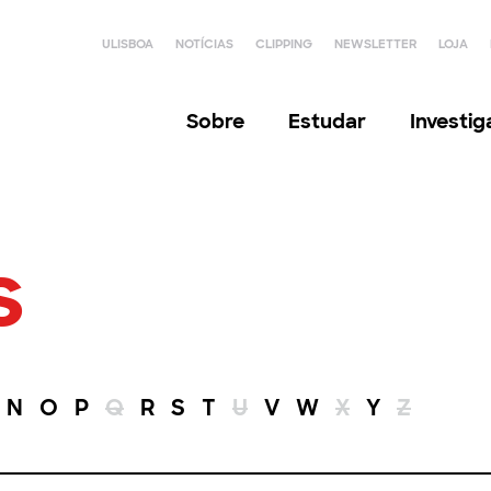
ULISBOA
NOTÍCIAS
CLIPPING
NEWSLETTER
LOJA
Sobre
Estudar
Investi
s
N
O
P
Q
R
S
T
U
V
W
X
Y
Z