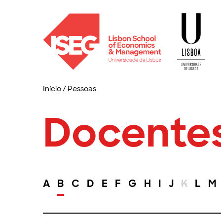
Início
/
Pessoas
Docente
A
B
C
D
E
F
G
H
I
J
K
L
M