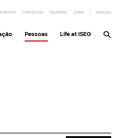
EVENTOS
CONTACTOS
HELPDESK
LOGIN
ENGLISH
gação
Pessoas
Life at ISEG