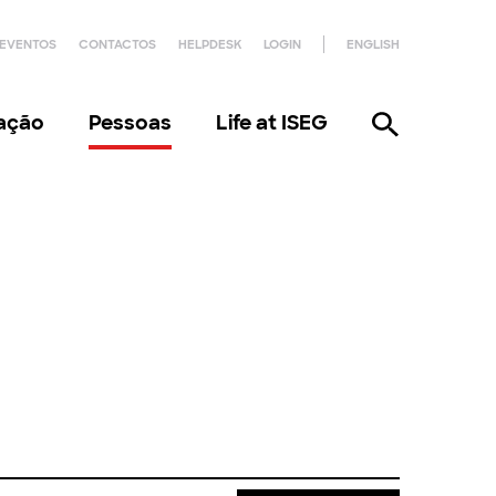
EVENTOS
CONTACTOS
HELPDESK
LOGIN
ENGLISH
gação
Pessoas
Life at ISEG