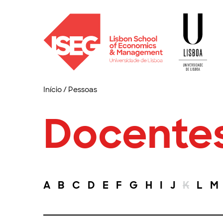
Início
/
Pessoas
Docente
A
B
C
D
E
F
G
H
I
J
K
L
M