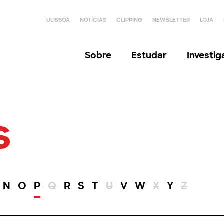
ULISBOA
NOTÍCIAS
CLIPPING
NEWSLETTER
LOJA
Sobre
Estudar
Investi
s
N
O
P
Q
R
S
T
U
V
W
X
Y
Z