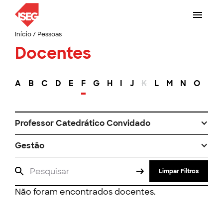
Início
/
Pessoas
Docentes
A
B
C
D
E
F
G
H
I
J
K
L
M
N
O
P
Professor Catedrático Convidado
Gestão
Limpar Filtros
Não foram encontrados docentes.