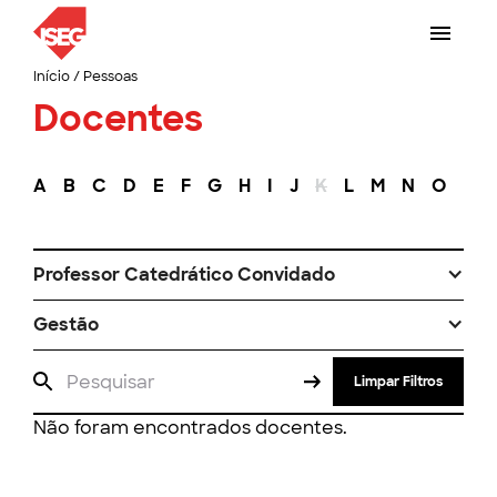
Início
/
Pessoas
Docentes
A
B
C
D
E
F
G
H
I
J
K
L
M
N
O
P
Professor Catedrático Convidado
Gestão
Limpar Filtros
Não foram encontrados docentes.