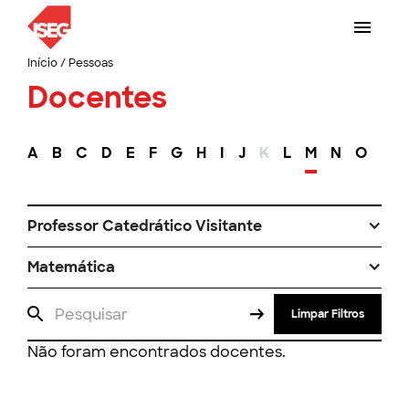
Início
/
Pessoas
Docentes
A
B
C
D
E
F
G
H
I
J
K
L
M
N
O
P
Professor Catedrático Visitante
Matemática
Limpar Filtros
Não foram encontrados docentes.