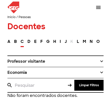
Início
/
Pessoas
Docentes
A
B
C
D
E
F
G
H
I
J
K
L
M
N
O
P
Professor visitante
Economia
Limpar Filtros
Não foram encontrados docentes.