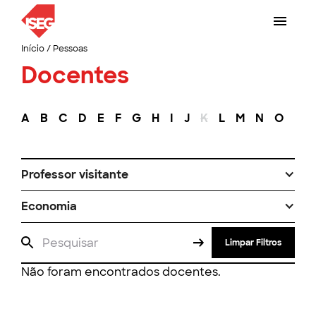
Início
/
Pessoas
Docentes
A
B
C
D
E
F
G
H
I
J
K
L
M
N
O
P
Professor visitante
Economia
Limpar Filtros
Não foram encontrados docentes.