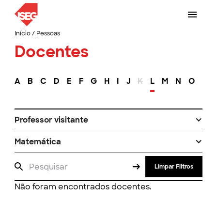
Início
/
Pessoas
Docentes
A
B
C
D
E
F
G
H
I
J
K
L
M
N
O
P
Professor visitante
Matemática
Limpar Filtros
Não foram encontrados docentes.