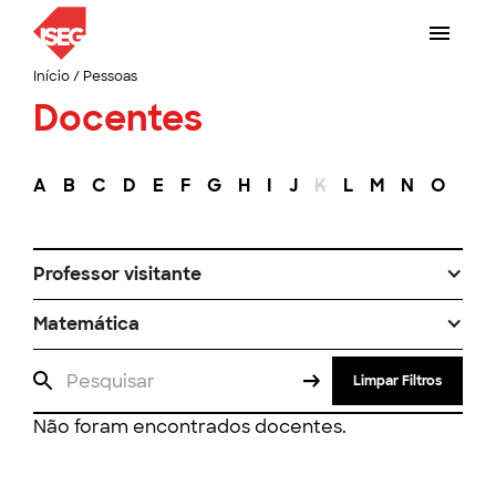
Início
/
Pessoas
Docentes
A
B
C
D
E
F
G
H
I
J
K
L
M
N
O
P
Professor visitante
Matemática
Limpar Filtros
Não foram encontrados docentes.