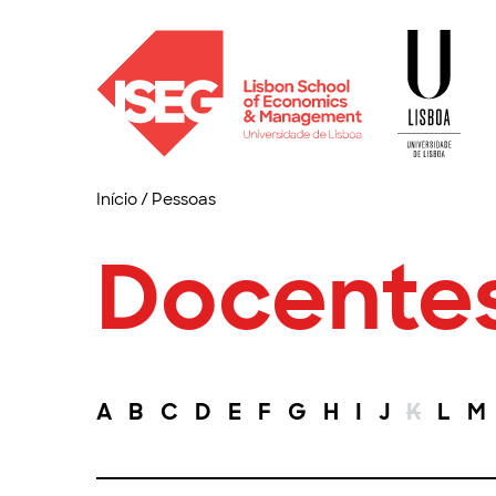
Início
/
Pessoas
Docente
A
B
C
D
E
F
G
H
I
J
K
L
M