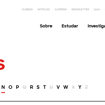
ULISBOA
NOTÍCIAS
CLIPPING
NEWSLETTER
LOJA
Sobre
Estudar
Investi
s
N
O
P
Q
R
S
T
U
V
W
X
Y
Z