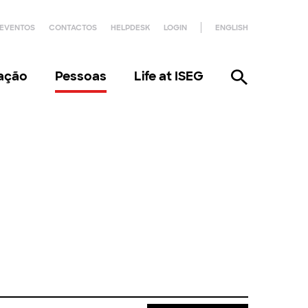
EVENTOS
CONTACTOS
HELPDESK
LOGIN
ENGLISH
gação
Pessoas
Life at ISEG