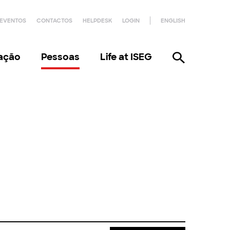
EVENTOS
CONTACTOS
HELPDESK
LOGIN
ENGLISH
gação
Pessoas
Life at ISEG