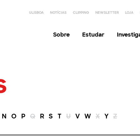
ULISBOA
NOTÍCIAS
CLIPPING
NEWSLETTER
LOJA
Sobre
Estudar
Investi
s
N
O
P
Q
R
S
T
U
V
W
X
Y
Z