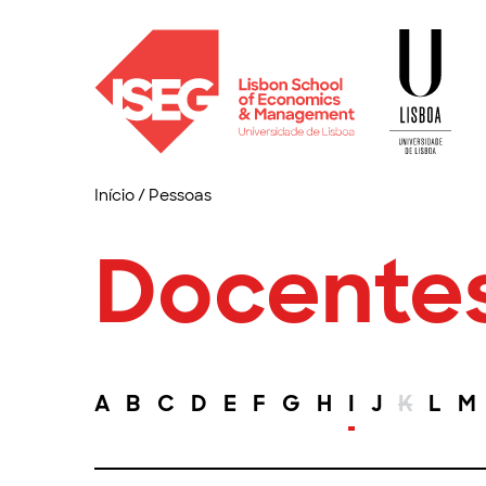
Início
/
Pessoas
Docente
A
B
C
D
E
F
G
H
I
J
K
L
M