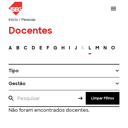
Início
/
Pessoas
Docentes
A
B
C
D
E
F
G
H
I
J
K
L
M
N
O
P
Tipo
Gestão
Limpar Filtros
Não foram encontrados docentes.