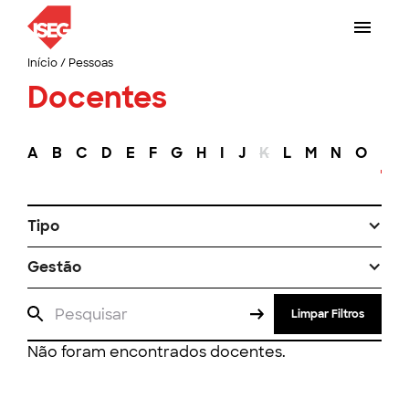
Início
/
Pessoas
Docentes
A
B
C
D
E
F
G
H
I
J
K
L
M
N
O
P
Tipo
Gestão
Limpar Filtros
Não foram encontrados docentes.