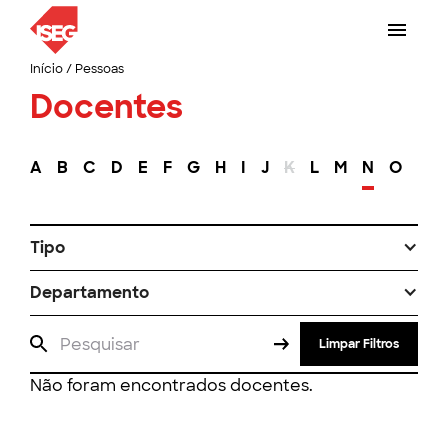
Início
/
Pessoas
Docentes
A
B
C
D
E
F
G
H
I
J
K
L
M
N
O
P
Tipo
Departamento
Limpar Filtros
Não foram encontrados docentes.