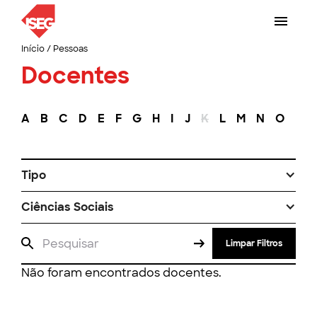
Início
/
Pessoas
Docentes
A
B
C
D
E
F
G
H
I
J
K
L
M
N
O
P
Tipo
Ciências Sociais
Limpar Filtros
Não foram encontrados docentes.