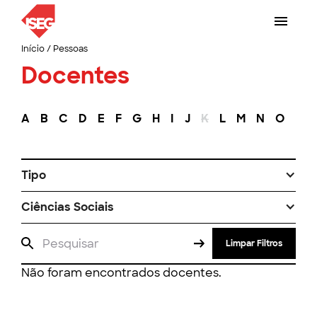
Início
/
Pessoas
Docentes
A
B
C
D
E
F
G
H
I
J
K
L
M
N
O
P
Tipo
Ciências Sociais
Limpar Filtros
Não foram encontrados docentes.