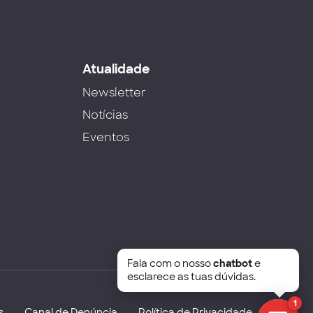
s
Atualidade
Newsletter
Notícias
Eventos
Fala com o nosso
chatbot
e
esclarece as tuas dúvidas.
1
s
Canal de Denúncia
Política de Privacidade