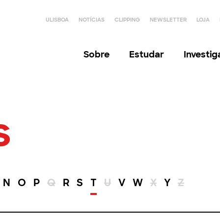
ULISBOA
NOTÍCIAS
CLIPPING
NEWSLETTER
LOJA
Sobre
Estudar
Investi
s
N
O
P
Q
R
S
T
U
V
W
X
Y
Z