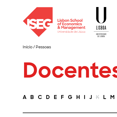
Início
/
Pessoas
Docente
A
B
C
D
E
F
G
H
I
J
K
L
M