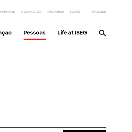
EVENTOS
CONTACTOS
HELPDESK
LOGIN
ENGLISH
gação
Pessoas
Life at ISEG