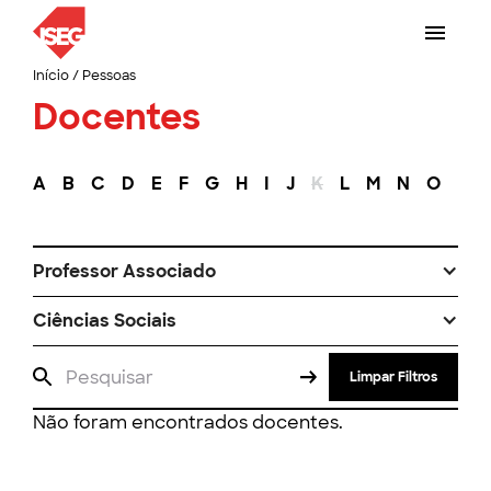
Início
/
Pessoas
Docentes
A
B
C
D
E
F
G
H
I
J
K
L
M
N
O
P
Professor Associado
Ciências Sociais
Limpar Filtros
Não foram encontrados docentes.