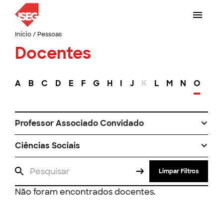
Início
/
Pessoas
Docentes
A
B
C
D
E
F
G
H
I
J
K
L
M
N
O
P
Professor Associado Convidado
Ciências Sociais
Limpar Filtros
Não foram encontrados docentes.