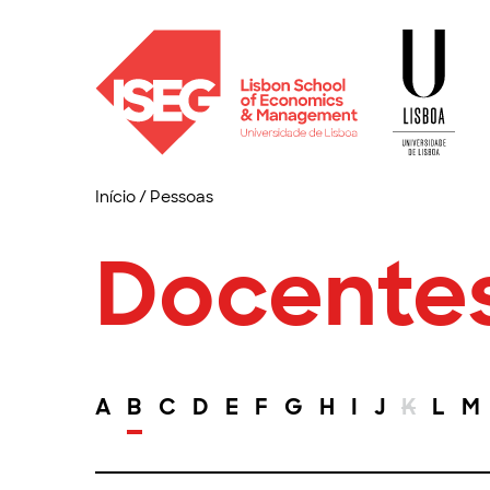
Início
/
Pessoas
Docente
A
B
C
D
E
F
G
H
I
J
K
L
M