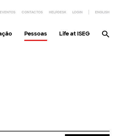
EVENTOS
CONTACTOS
HELPDESK
LOGIN
ENGLISH
gação
Pessoas
Life at ISEG