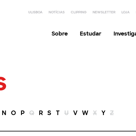
ULISBOA
NOTÍCIAS
CLIPPING
NEWSLETTER
LOJA
Sobre
Estudar
Investi
s
N
O
P
Q
R
S
T
U
V
W
X
Y
Z